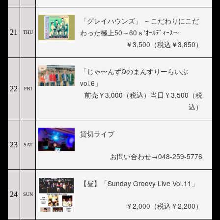
「グレイハウンズ」 ～こだわりにこだ
わった極上50～60ｓ’ｵｰﾙﾃﾞｨｰｽ～
21
THU
￥3,500（税込￥3,850）
「じゃ〜んずΩのまんすりーらいぶ
vol.6」
22
FRI
前売￥3,000（税込）当日￥3,500（税
込）
貸切ライブ
23
SAT
お問い合わせ→048-259-5776
【昼】「Sunday Groovy Live Vol.11」
24
SUN
￥2,000（税込￥2,200）