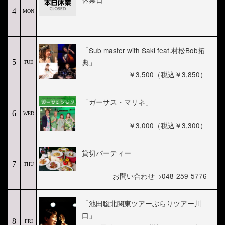
4
MON
「Sub master with Saki feat.村松Bob拓
典」
5
TUE
￥3,500（税込￥3,850）
「ガーサス・マリネ」
6
WED
￥3,000（税込￥3,300）
貸切パーティー
7
THU
お問い合わせ→048-259-5776
「池田聡北関東ツアーぶらりツアー川
口」
8
FRI