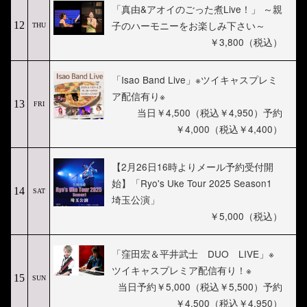
「真由&アオイのごった煮Live！」 ～親
子のハーモニーをお楽しみ下さい～
12
THU
￥3,800（税込）
「Isao Band Live」※ツイキャスプレミ
ア配信有り※
13
FRI
当日￥4,500（税込￥4,950）予約
￥4,000（税込￥4,400）
【2月26日16時よりメール予約受付開
始】「Ryo's Uke Tour 2025 Season1
14
SAT
埼玉公演」
￥5,000（税込）
「窪田宏＆平井武士 DUO LIVE」※
ツイキャスプレミア配信有り！※
15
SUN
当日予約￥5,000（税込￥5,500）予約
￥4,500（税込￥4,950）