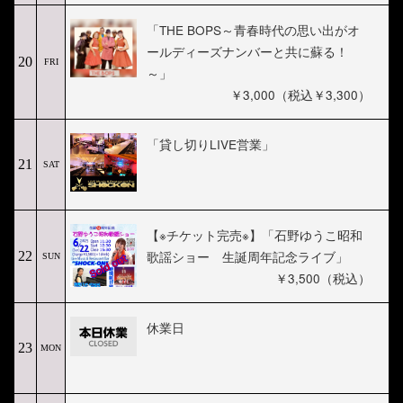
「THE BOPS～青春時代の思い出がオ
ールディーズナンバーと共に蘇る！
20
FRI
～」
￥3,000（税込￥3,300）
「貸し切りLIVE営業」
21
SAT
【※チケット完売※】「石野ゆうこ昭和
歌謡ショー 生誕周年記念ライブ」
22
SUN
￥3,500（税込）
休業日
23
MON