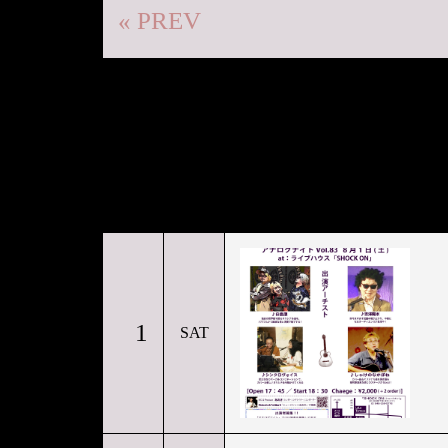
« PREV
1
SAT