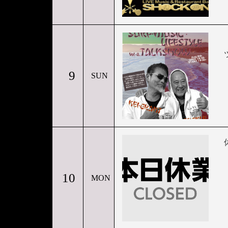
9
SUN
10
MON