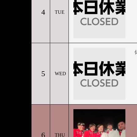
4
TUE
5
WED
6
THU