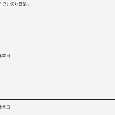
「貸し切り営業」
休業日
休業日