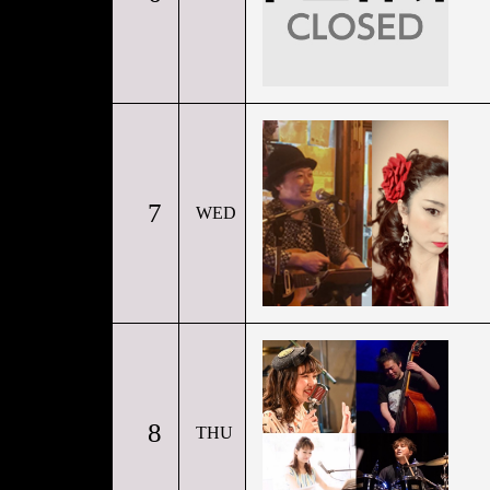
7
WED
8
THU