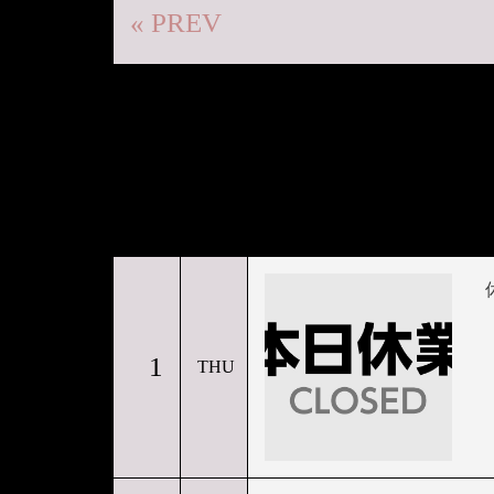
« PREV
1
THU