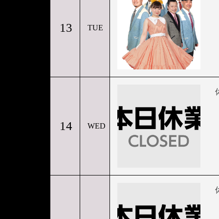
13
TUE
14
WED