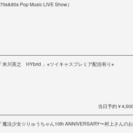
｢70s&80s Pop Music LIVE Show｣
「米川英之 HYbrid 」※ツイキャスプレミア配信有り※
当日予約￥4,500
「魔法少女☆りゅうちゃん10th ANNIVERSARY〜村上さ