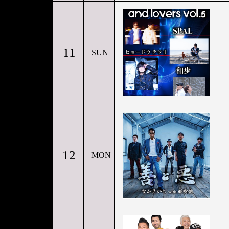
「
11
SUN
12
MON