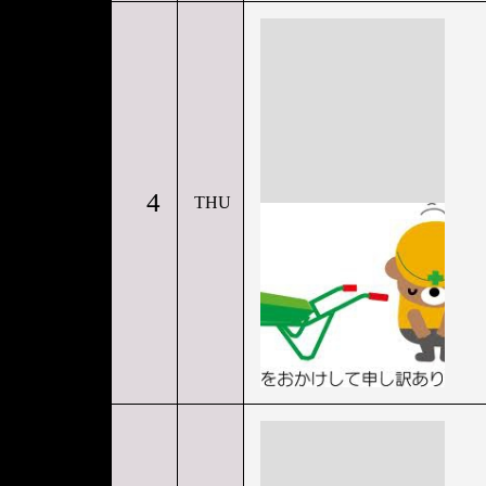
4
THU