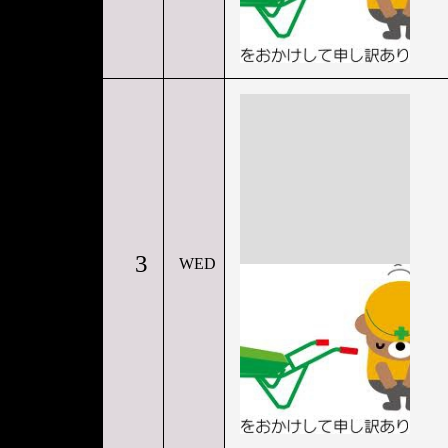
3
WED