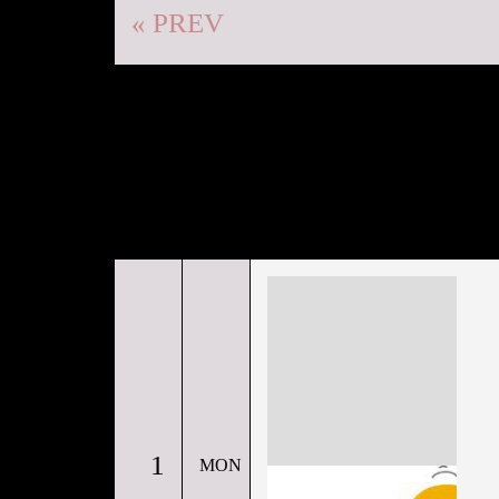
« PREV
1
MON