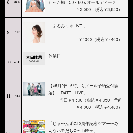
わった極上50～60ｓオールディース
8
MON
￥3,500（税込￥3,850）
「ふるみまやLIVE 」
9
TUE
￥4000（税込￥4400）
休業日
10
WED
【※5月2日16時よりメール予約受付開
始】「RATEL LIVE」
11
THU
当日￥4,500（税込￥4,950）予約
￥4,000（税込￥4,400）
「じゃ〜んずΩ20周年記念ツアー〜み
んなハモだちΩ〜 in埼玉」