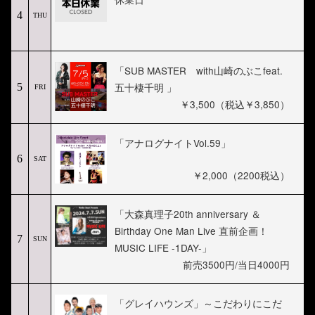
4
THU
「SUB MASTER with山崎のぶこfeat.
五十棲千明 」
5
FRI
￥3,500（税込￥3,850）
「アナログナイトVol.59」
6
SAT
￥2,000（2200税込）
「大森真理子20th anniversary ＆
Birthday One Man Live 直前企画！
7
SUN
MUSIC LIFE -1DAY-」
前売3500円/当日4000円
「グレイハウンズ」～こだわりにこだ