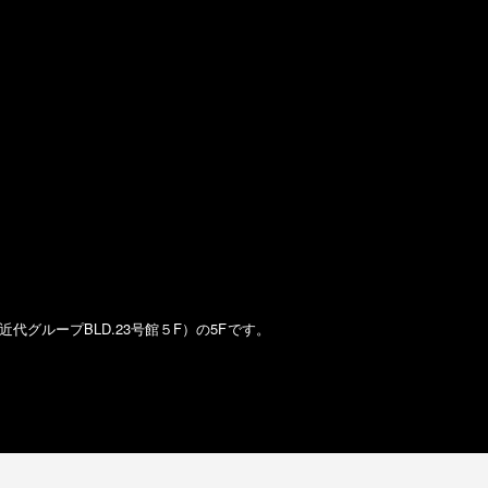
近代グループBLD.23号館５F）
の
5Fです。