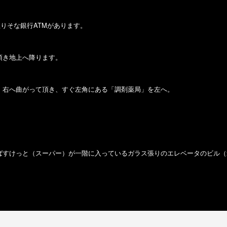
玉りそな銀行
ATMがあります。
頂き地上へ降ります。
、右へ曲がって頂き、すぐ左角にある「調剤薬局」を左へ。
ばすけっと（スーパー）が一階に入っている
ガラス張りのエレベータのビル（