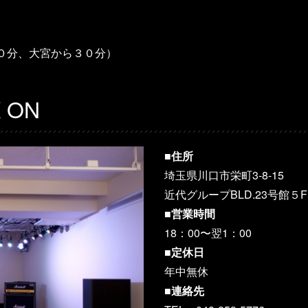
２０分、大宮から３０分）
 ON
■
住所
埼玉県川口市栄町3-8-15
近代グループBLD.23号館
■
営業時間
18：00〜翌1：00
■
定休日
年中無休
■
連絡先