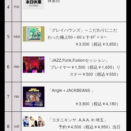
休業日
4
TUE
「グレイハウンズ」～こだわりにこだ
わった極上50～60ｓ’ｵｰﾙﾃﾞｨｰｽ～
5
WED
￥3,500（税込￥3,850）
「JAZZ,Funk,Fusionセッション」
プレイヤー￥1,500（税込￥1,650）リ
6
THU
スナー￥500（税込￥550）
「Angie＋JACKBEANS 」
7
FRI
￥3,800（税込￥4,180）
「コタニキンヤ. A.A.A. in 埼玉」
予約￥4,500（税込￥4,950）当日
8
SAT