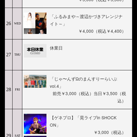
「ふるみまや～渡辺かづきアレンジナ
イト～」
26
WED
￥4,000（税込￥4,400）
休業日
27
THU
「じゃ〜んずΩのまんすりーらいぶ
vol.4」
28
FRI
前売￥3,000（税込）当日￥3,500（税
込）
【ゲネプロ】「晃ライブin SHOCK
ON」
￥3,000（税込）
29
SAT