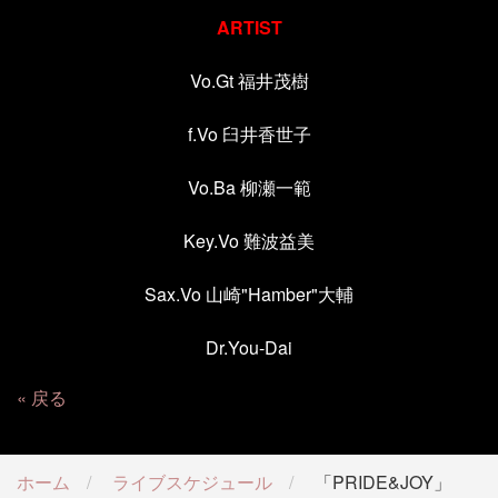
ARTIST
Vo.Gt
福井茂樹
f.Vo
臼井香世子
Vo.Ba
柳瀬一範
Key.Vo
難波益美
Sax.Vo
山崎
"Hamber"
大輔
Dr.
You-Dai
戻る
ホーム
ライブスケジュール
「PRIDE&JOY」