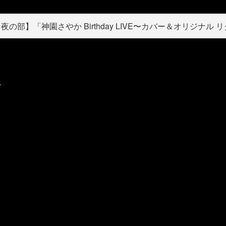
の部】「神園さやか Birthday LIVE〜カバー＆オリジナル リ
ク