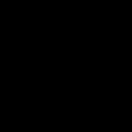
）
）
）
）