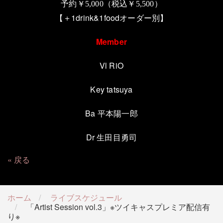
予約￥
5,000
（税込￥
5,500
）
【＋1drink&1foodオーダー別】
Member
Vl RiO
Key tatsuya
Ba 平本陽一郎
Dr 生田目勇司
戻る
ホーム
ライブスケジュール
「Artist Session vol.3」※ツイキャスプレミア配信有
り※