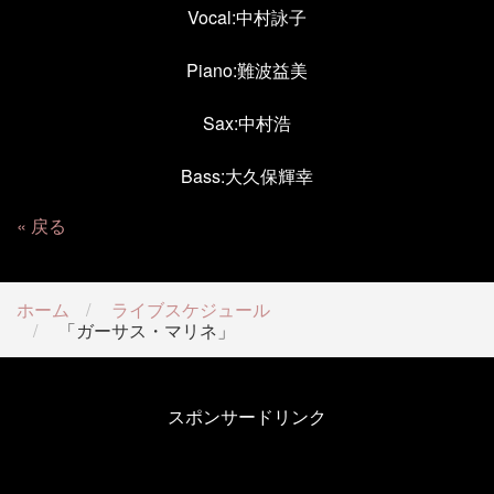
Vocal:中村詠子
Piano:難波益美
Sax:中村浩
Bass:大久保輝幸
戻る
ホーム
ライブスケジュール
「ガーサス・マリネ」
スポンサードリンク