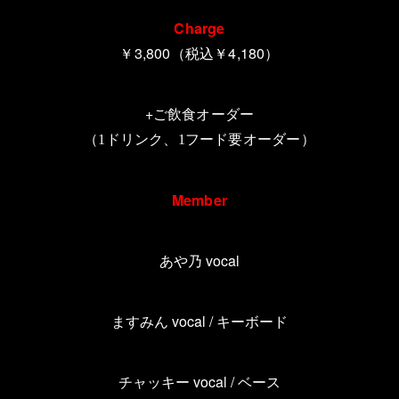
Charge
￥3,800（税込￥4,180）
+ご飲食オーダー
（
ドリンク、
フード要オーダー
）
1
1
Member
あや乃
vocal
ますみん
vocal /
キーボード
チャッキー
vocal /
ベース