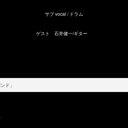
サブ
vocal /
ドラム
ゲスト 石井健一/ギター
バンド」
ク