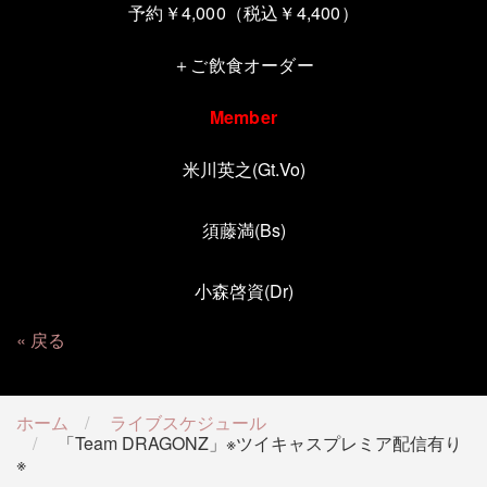
予約￥4,000（税込￥4,400）
＋ご飲食オーダー
Member
米川英之
(Gt.Vo)
須藤満
(Bs)
小森啓資
(Dr)
戻る
ホーム
ライブスケジュール
「Team DRAGONZ」※ツイキャスプレミア配信有り
※