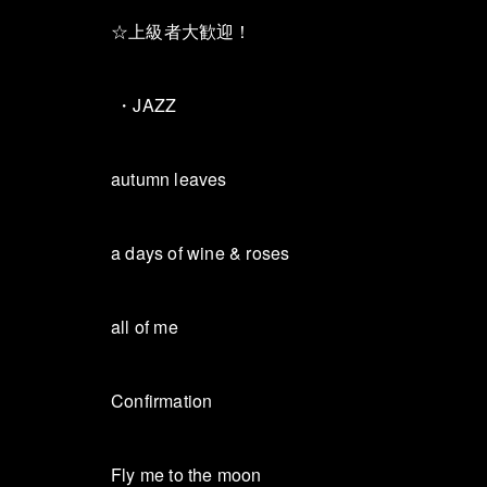
☆上級者大歓迎！
・JAZZ
autumn leaves
a days of wine & roses
all of me
Confirmation
Fly me to the moon