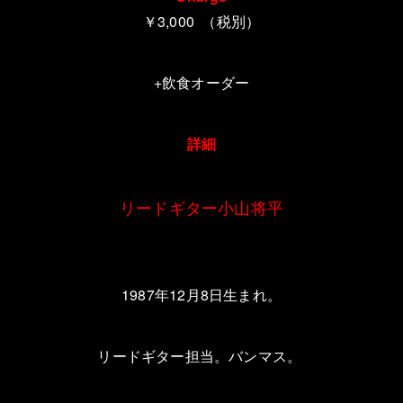
￥3,000 （税別）
+飲食オーダー
詳細
リードギター小山将平
1987
年
12
月
8
日生まれ。
リードギター担当。バンマス。