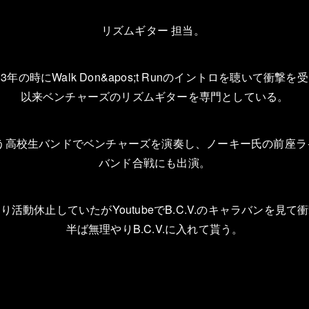
リズムギター
担当。
学
3
年の時に
Walk Don&apos;t Run
のイントロを聴いて衝撃を受
以来ベンチャーズのリズムギターを専門としている。
う高校生バンドでベンチャーズを演奏し、ノーキー氏の前座ラ
バンド合戦にも出演。
なり活動休止していたが
Youtube
で
B.C.V.
のキャラバンを見て衝
半ば無理やり
B.C.V.
に入れて貰う。