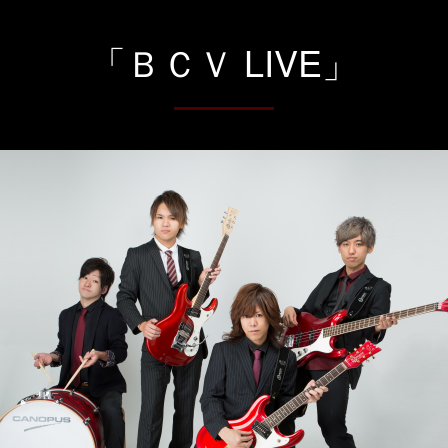
「ＢＣＶ LIVE」