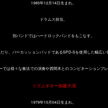
1985
年
12
月
14
日生まれ。
ドラムス担当。
別バンドではハードロックバンドをもこなす。
んだり、パーカッションパッドである
SPD-S
を使用した幅広い
ーでは様々な奏法での演奏や西間木とのコンビネーションプ
リズムギター加藤大清
1979
年
10
月
04
日生まれ。