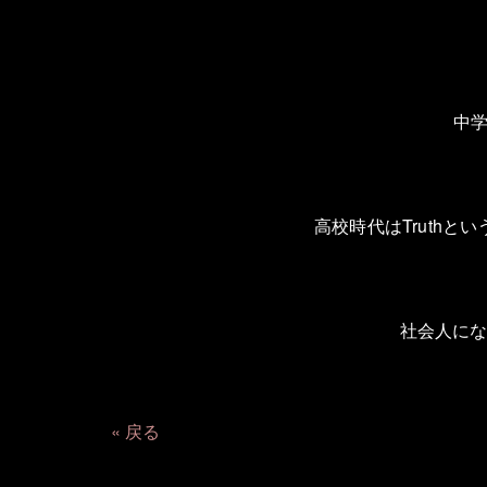
中
高校時代は
Truth
とい
社会人に
戻る