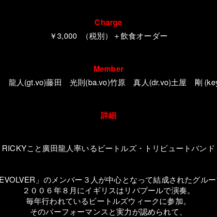
Charge
￥3,000
（税別）＋飲食オーダー
Member
 龍人(gt.vo)藤田 光則(ba.vo)竹原 真人(dr.vo)土屋 剛 (key.
詳細
RICKYこと廣田龍人率いるビートルズ・トリビュートバンド
EVOLVER」のメンバー３人が中心となって結成されたグル
２００６年８月にイギリスはリバプールで演奏。
毎年行われているビートルズウィークに参加。
そのパーフォーマンスと実力が認められて、