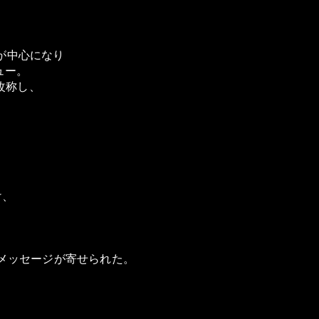
)が中心になり
ュー。
改称し、
け、
。
メッセージが寄せられた。
。