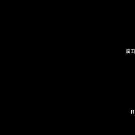
廣田
「R