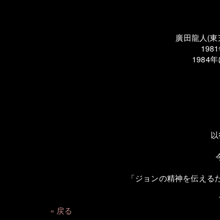
廣田龍人(東
19
198
以
「ジョンの精神を伝える
戻る