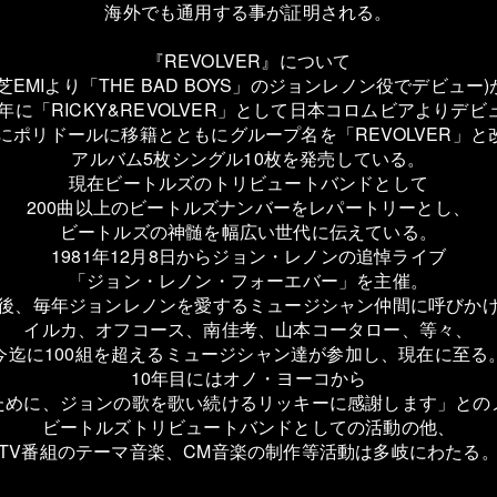
海外でも通用する事が証明される。
『REVOLVER』について
芝EMIより「THE BAD BOYS」のジョンレノン役でデビュー
81年に「RICKY&REVOLVER」として日本コロムビアよりデビ
4年にポリドールに移籍とともにグループ名を「REVOLVER」と
アルバム5枚シングル10枚を発売している。
現在ビートルズのトリビュートバンドとして
200曲以上のビートルズナンバーをレパートリーとし、
ビートルズの神髄を幅広い世代に伝えている。
1981年12月8日からジョン・レノンの追悼ライブ
「ジョン・レノン・フォーエバー」を主催。
後、毎年ジョンレノンを愛するミュージシャン仲間に呼びか
イルカ、オフコース、南佳考、山本コータロー、等々、
今迄に100組を超えるミュージシャン達が参加し、現在に至る
10年目にはオノ・ヨーコから
ために、ジョンの歌を歌い続けるリッキーに感謝します」との
ビートルズトリビュートバンドとしての活動の他、
TV番組のテーマ音楽、CM音楽の制作等活動は多岐にわたる