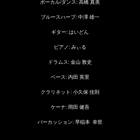
ボーカル
/
ダンス
:
高橋 真美
ブルースハープ
:
中澤 雄一
ギター
:
はいどん
ピアノ
:
みぃる
ドラムス
:
金山 敦史
ベース
:
内田 英里
クラリネット
:
小久保 佳則
ケーナ
:
岡田 健吾
パーカッション
:
早稲本
幸世