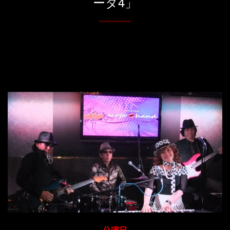
ータ4」
公演日