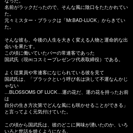
なった。
名前がラックだったので、そんな風に陰口をたたかれてい
た。
元々ミスター・ブラックは「Mr.BAD-LUCK」からきてい
た。
そんな彼も、今後の人生を大きく変える人物と運命的な出
会いを果たす。
この頃に働いていたバーの常連客であった
国武氏（現㈱コスミープレゼンツ代表取締役）である。
よく従業員や常連客になじられている彼を見て
国武氏は、「ブラックという呼び名は決して不運なんかじ
ゃない
…BLOSSOMS OF LUCK…運の花だ、運の花を持ったお前
は
自分の生き方次第でどんな風にも咲かせることができる」
と言ってよく元気付けていた。
この頃から国武氏は、彼のどこに興味が湧いたのか、いろ
いろと世話を焼くようになる。