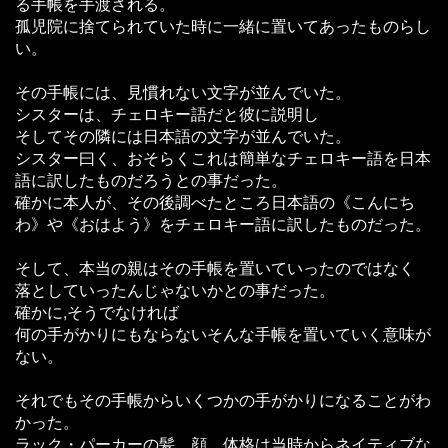
る手帳を手渡される。
孤児院に捨てられていた時に一緒に置いてあったものらし
い。
その手帳には、見慣れない文字が並んでいた。
シスターは、チェロキー語だと彼に説明し
そしてその隣には日本語の文字が並んでいた。
シスター曰く、おそらくこれは簡単なチェロキー語を日本
語に訳したものだろうとの事だった。
確かに本人が、その後調べたところ日本語の《こんにち
わ》や《おはよう》をチェロキー語に訳したものだった。
そして、本当の親はその手帳を置いていったのではなく
落としていったんじゃないかとの事だった。
確かに,そうでなければ
何の手がかりにもならないそんな手帳を置いていく意味が
ない。
それでもその手帳からいくつかの手がかりになることがわ
かった。
ラック・パーカーの髪、顔、体格は当時からネイティブな