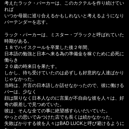
考えたラック・パーカーは、このカクテルを作り続けてい
れば
いつか母親に巡り合えるかもしれないと考えるようになり
バーテンダーを志す。
ラック・パーカーは、ミスター・ブラックと呼ばれていた
時期がある。
１８でハイスクールを卒業した後２年間、
日本語の勉強と日本へ来る為の準備金を稼ぐために必死に
働らき
２０歳の時来日を果たす。
しかし、待ち受けていたのは必ずしも好意的な人達ばかり
じゃなかった。
当時は、片言の日本語しか話せなかったので、彼に働ける
バーは、少なく
顔は限りなく日本人なのに言葉が不自由な彼を人々は、好
奇の眼差しで見つめていた。
彼は、そんな全ての事に絶望感すらいだいていた。
やっとの思いでみつけた店でも長くは続かなかった。
失敗ばかりする彼を人々はBAD LUCKと呼び避けるように